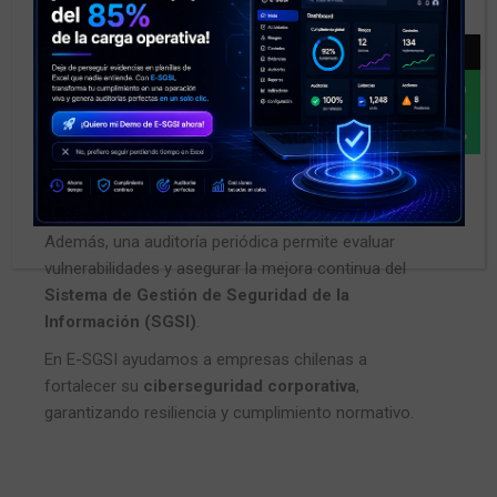
gestión de riesgos
, la
formación del personal
y la
implementación de marcos internacionales como
→
la
ISO 27001
.
Entre las medidas clave se encuentran la
defensa
activa
—un enfoque que combina monitoreo,
inteligencia y respuesta rápida ante amenazas— y la
creación de una
cultura de seguridad
organizacional
sólida en todos los niveles.
Además, una auditoría periódica permite evaluar
vulnerabilidades y asegurar la mejora continua del
Sistema de Gestión de Seguridad de la
Información (SGSI)
.
En E-SGSI ayudamos a empresas chilenas a
fortalecer su
ciberseguridad corporativa
,
garantizando resiliencia y cumplimiento normativo.