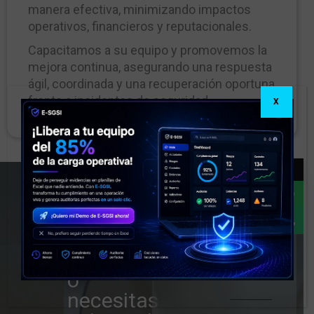
manera efectiva, minimizando impactos
operativos, financieros y reputacionales.
Capacitamos a su equipo y promovemos la
mejora continua, asegurando una respuesta
ágil, coordinada y una recuperación oportuna
frente a incidentes de seguridad.
X
→
Nombre Empresa
¿Tienes
preguntas
Correo
Teléfono
electrónico
o
necesitas