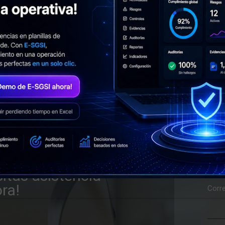
esos críticos y en el análisis de impacto al negocio, des
 sus necesidades.
ración durante contingencias, minimizando interrupcione
cidad de respuesta, fortaleciendo la resiliencia organiz
.
Nomb
itas asistencia
ra!
Corre