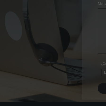
Mens
¿C