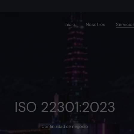
Inicio
Nosotros
Servicio
ISO
Awareness
Ciberinteligencia de
amenazas
CIS Controls
Ejercicios prácticos de
ingeniería social
ISO 22301:2023
HIPAA – Cumplimiento en
salud
Continuidad de negocio
NCG 454 – Gestión de
riesgos de seguridad