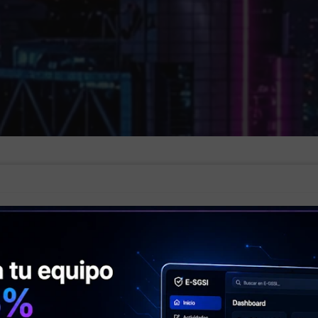
NIST 800-53 – Marco de
seguridad y privacidad
RAN 20-9 – Continuidad de
negocio
SOC 2 – Controles de
sistemas y organizaciones
de negocio
continuidad de negocio basados en ISO 22301:2023, ase
os disruptivos.