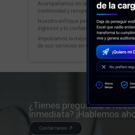
Acompañamos en la identificación de proc
continuidad y recuperación adaptados a
Nuestro enfoque permite mantener la ope
ingresos y la confianza de sus clientes.
Impulsamos la mejora continua de su capa
de sus servicios en escenarios adversos
¿Tienes preguntas o neces
inmediata? ¡Hablemos aho
Contáctanos