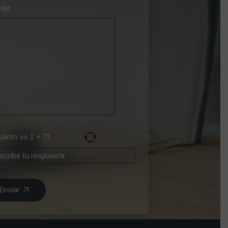
aje
uánto es 2 + 7?
Enviar