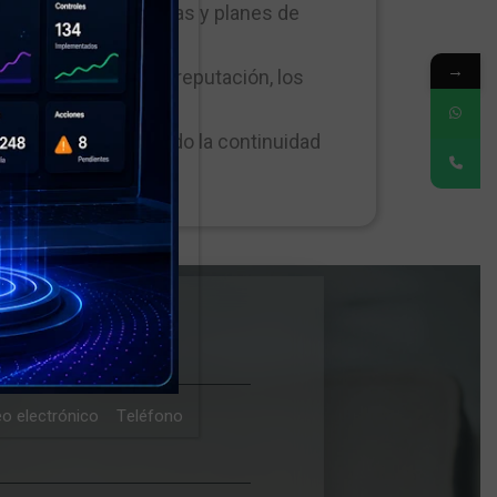
arrollando estrategias y planes de
→
s y protegiendo la reputación, los
acional y garantizando la continuidad
re Empresa
o electrónico
Teléfono