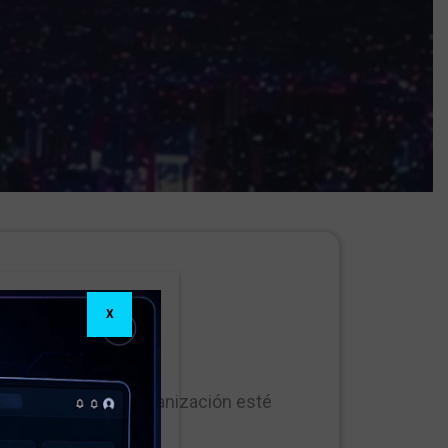
X
gurando que su organización esté