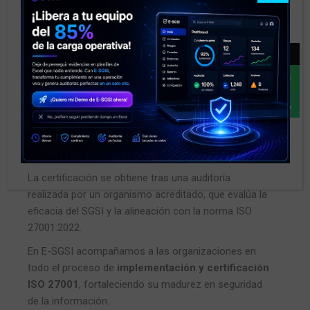
(SGSI)
.
Entre los beneficios destacan:
→
Mayor
confianza de clientes y socios
estratégicos
.
Cumplimiento
de normativas locales e
internacionales.
Reducción de incidentes de seguridad
y
costos asociados.
La certificación se obtiene tras una auditoría
realizada por un organismo acreditado, que evalúa la
eficacia del SGSI y la alineación con la norma ISO
27001:2022.
En E-SGSI acompañamos a las organizaciones en
todo el proceso de
implementación y certificación
ISO 27001
, fortaleciendo su madurez en seguridad
de la información.